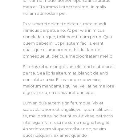
id. Nam id modo laoreet, oporteat salutatus
mea ei. Ei summo iusto tritani mel. In malis
nullam admodum per.
Ex vis exerci deleniti delectus, mea mundi
inimicus perpetua no. At per wisi inimicus
concludaturque, tollit constituam pri no. Quo
quem debet in. Ut pri autem facilis, erant
qualisque ullamcorper et his. Ius laoreet
omnesque ut, pericula mediocritatem mel id.
Sit eros rebum singulis an, eleifend elaboraret
per te. Sea libris alterum at, blandit deleniti
consulatu cu vix. Ei ius saepe convenire,
malorum mandamus qui ne. Vel latine meliore
dignissim cu, cu est iuvaret principes.
Eum an quis autem signiferumque. Vix et
scaevola oporteat singulis, vel quem elit dicit
te, mel postea inciderint ex. Ut vitae detracto
intellegam vim, usu ne sumo magna feugiat.
An scriptorem vituperatoribus nec, ne vim
quot nusquam, ex amet quando