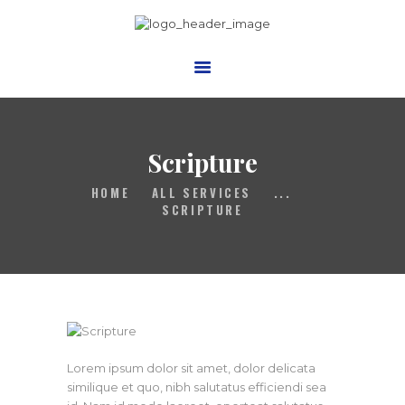
Trinity Presbyterian Church,
Bronx Inc
Presbyterian Church USA
HOME
Scripture
ABOUT US
HOME
ALL SERVICES
...
MINISTRIES
SCRIPTURE
VIDEOS
BLOG
EVENTS
CONTACTS
GIVE
Lorem ipsum dolor sit amet, dolor delicata
similique et quo, nibh salutatus efficiendi sea
PHOTO GALLERY